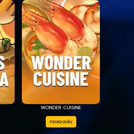
WONDER CUISINE
ทดลองเล่น