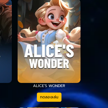
ALICE'S WONDER
ทดลองเล่น