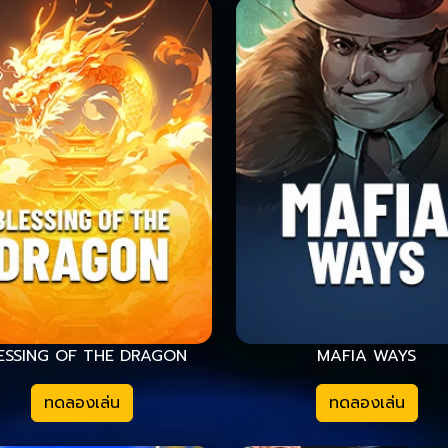
ESSING OF THE DRAGON
MAFIA WAYS
ทดลองเล่น
ทดลองเล่น