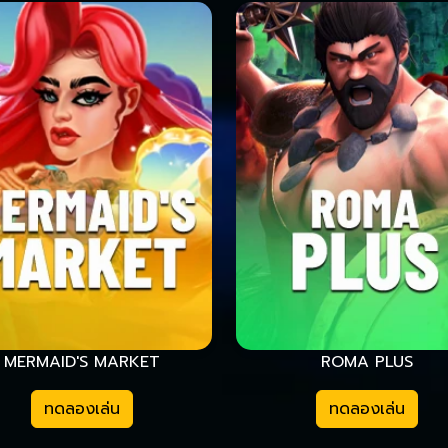
MERMAID'S MARKET
ROMA PLUS
ทดลองเล่น
ทดลองเล่น