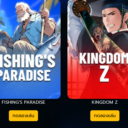
FISHING'S PARADISE
KINGDOM Z
ทดลองเล่น
ทดลองเล่น