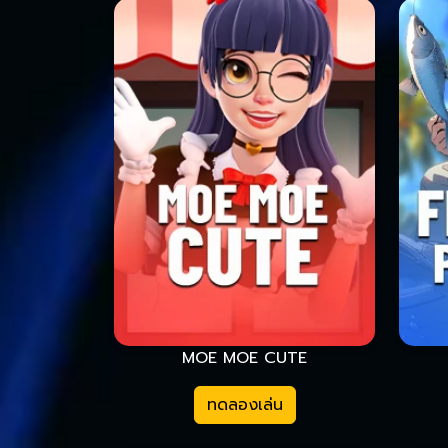
MOE MOE CUTE
ทดลองเล่น