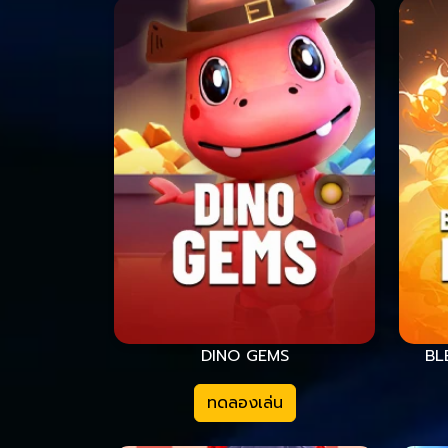
DINO GEMS
BL
ทดลองเล่น