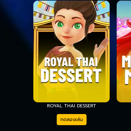
ROYAL THAI DESSERT
ทดลองเล่น