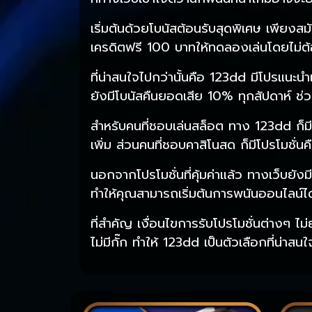
เริ่มต้นด้วยโบนัสต้อนรับสุดพิเศษ เพียง
เครดิตฟรี 100 บาทให้ทดลองเล่นโดยไม่ต
ที่น่าสนใจไปกว่านั้นคือ 123dd มีโปรแน
ยังมีโบนัสคืนยอดเสีย 10% ทุกสัปดาห์ ช่วย
สำหรับคนที่ชอบเล่นสล็อต ทาง 123dd ก็มีฟ
เพิ่ม ส่วนคนที่ชอบคาสิโนสด ก็มีโปรโมชั่
นอกจากโปรโมชั่นที่คุ้มค่าแล้ว ทางเว็บย
ทำให้คุณสามารถเริ่มต้นการพนันออนไลน์ได
ที่สำคัญ เงื่อนไขการรับโปรโมชั่นต่างๆ ไ
ไม่มีกั๊ก ทำให้ 123dd เป็นตัวเลือกที่น่าส