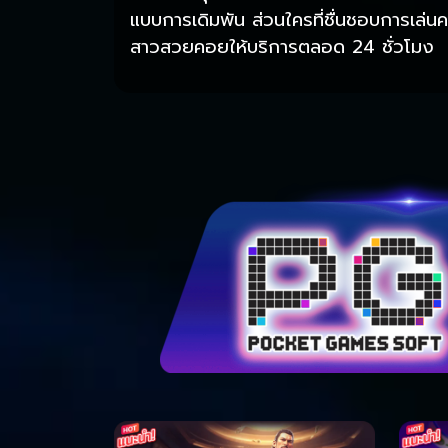
แบบการเดิมพัน ส่วนใครที่ชื่นชอบการเล่น
สาวสวยคอยให้บริการตลอด 24 ชั่วโมง