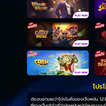
โปรโ
ต้องบอกเลยว่าโปรโมชั่นของเว็บพนัน 123dd 
ที่ทางเว็บเข้าใจดีว่านักพนันหน้าใหม่อาจจ