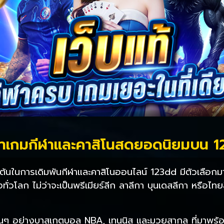
ำเกมกีฬาและคาสิโนสดยอดนิยมบน 
นในการเดิมพันกีฬาและคาสิโนออนไลน์ 123dd มีตัวเลือกมากม
งทั่วโลก ไม่ว่าจะเป็นพรีเมียร์ลีก ลาลีกา บุนเดสลีกา หรือ
่นๆ อย่างบาสเกตบอล NBA, เทนนิส และมวยสากล ที่มาพร้อ