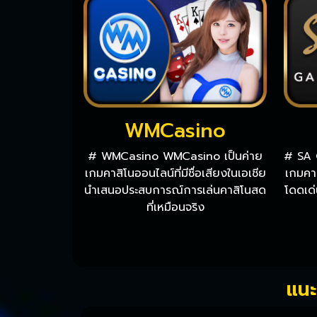
WMCasino
# WMCasino WMCasino เป็นค่าย
# SA 
เกมคาสิโนออนไลน์ที่มีชื่อเสียงในเอเชีย
เกมคาส
นำเสนอประสบการณ์การเล่นคาสิโนสด
โดดเด่
ที่เหมือนจริง
แนะ