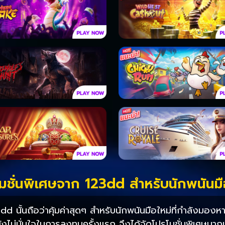
มชั่นพิเศษจาก 123dd สำหรับนักพนันมื
นั้นถือว่าคุ้มค่าสุดๆ สำหรับนักพนันมือใหม่ที่กำลังมองหาเว
ะยังไม่มั่นใจในการลงทุนครั้งแรก จึงได้จัดโปรโมชั่นพิเศษมาก