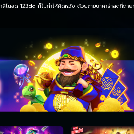
คาสิโนสด 123dd ก็ไม่ทำให้ผิดหวัง ด้วยเกมบาคาร่าสดที่ถ่