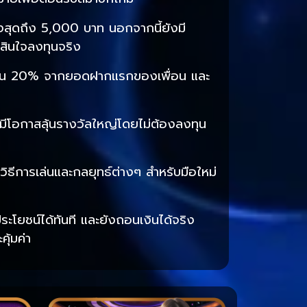
ูงสุดถึง 5,000 บาท นอกจากนี้ยังมี
สินใจลงทุนจริง
มิชชั่น 20% จากยอดฝากแรกของเพื่อน และ
ห้มีโอกาสลุ้นรางวัลใหญ่โดยไม่ต้องลงทุน
ิธีการเล่นและกลยุทธ์ต่างๆ สำหรับมือใหม่
ระโยชน์ได้ทันที และยังถอนเงินได้จริง
ุ้มค่า