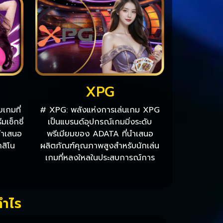
XPG
เกมที่
# XPG: พลังแห่งการเล่นเกม XPG
มเซ็กซี่
เป็นแบรนด์อุปกรณ์เกมมิ่งระดับ
นำเสนอ
พรีเมียมของ ADATA ที่นำเสนอ
สิโน
ผลิตภัณฑ์คุณภาพสูงสำหรับนักเล่น
เกมที่หลงใหลในประสบการณ์การ
กำไร