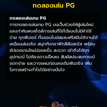
ทดลองเล่น PG
ทดลองเล่นเกม PG
การทดลองเล่นเกม PG บนเว็บช่วยให้ผู้เล่นใหม่
และเก่าค้นพบสไตล์การเล่นที่ใช่ได้แบบไม่มีค่าใช้
จ่าย ทุกฟีเจอร์ ทั้งรอบโบนัสและฟรีสปินใช้งานได้
เหมือนเล่นจริง สนุกกับกราฟิกสีสันสดใส พร้อม
อัปเดตเกมใหม่บ่อยครั้ง สะดวก เข้าถึงได้ทุก
อุปกรณ์ ไม่ต้องดาวน์โหลด สัมผัสประสบการณ์
แตกง่าย และวางแผนก่อนลงเดิมพันจริง เพิ่ม
โอกาสสร้างกำไรได้อย่างมั่นใจ