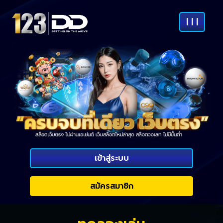
| | |
เข้าสู่ระบบ
สมัครสมาชิก